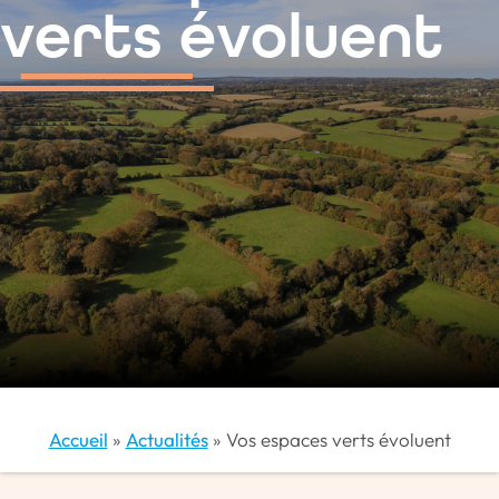
contenu
verts évoluent
principal
Accueil
»
Actualités
»
Vos espaces verts évoluent