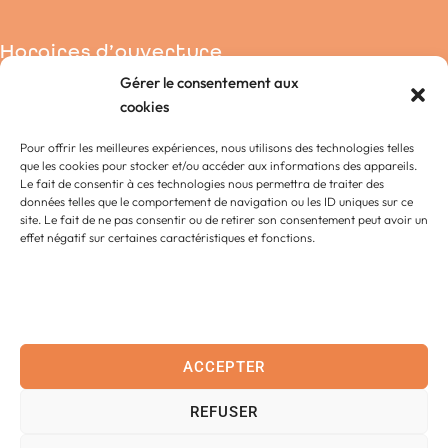
Horaires d’ouverture
Gérer le consentement aux
Condé-sur-Noireau
cookies
La Chapelle-Engerbold
Pour offrir les meilleures expériences, nous utilisons des technologies telles
Lénault
que les cookies pour stocker et/ou accéder aux informations des appareils.
Proussy
Le fait de consentir à ces technologies nous permettra de traiter des
données telles que le comportement de navigation ou les ID uniques sur ce
Saint-Germain-du-Crioult
site. Le fait de ne pas consentir ou de retirer son consentement peut avoir un
Saint-Pierre-la-Vieille
effet négatif sur certaines caractéristiques et fonctions.
Accessibilité
Contact
ACCEPTER
Plan
REFUSER
Confidentialité
Données personnelles