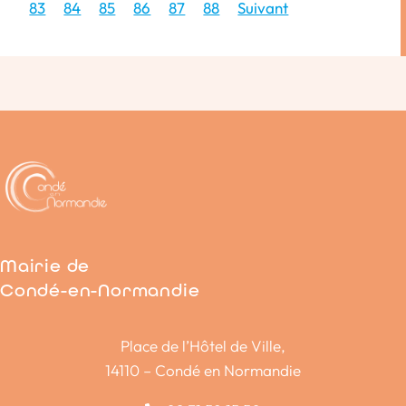
83
84
85
86
87
88
Suivant
Mairie de
Condé-en-Normandie
Place de l’Hôtel de Ville,
14110 – Condé en Normandie