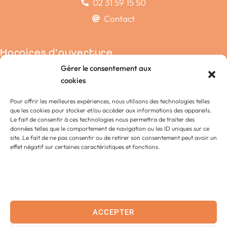
02 31 59 15 50
Contact
Horaires d’ouverture
Gérer le consentement aux
Condé-sur-Noireau
cookies
La Chapelle-Engerbold
Pour offrir les meilleures expériences, nous utilisons des technologies telles
Lénault
que les cookies pour stocker et/ou accéder aux informations des appareils.
Proussy
Le fait de consentir à ces technologies nous permettra de traiter des
données telles que le comportement de navigation ou les ID uniques sur ce
Saint-Germain-du-Crioult
site. Le fait de ne pas consentir ou de retirer son consentement peut avoir un
Saint-Pierre-la-Vieille
effet négatif sur certaines caractéristiques et fonctions.
Accessibilité
Contact
ACCEPTER
Plan