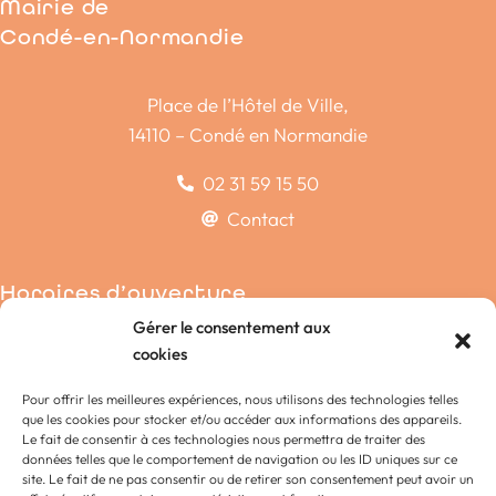
Mairie de
Condé-en-Normandie
Place de l’Hôtel de Ville,
14110 – Condé en Normandie
02 31 59 15 50
Contact
Horaires d’ouverture
Gérer le consentement aux
Condé-sur-Noireau
cookies
La Chapelle-Engerbold
Pour offrir les meilleures expériences, nous utilisons des technologies telles
Lénault
que les cookies pour stocker et/ou accéder aux informations des appareils.
Proussy
Le fait de consentir à ces technologies nous permettra de traiter des
données telles que le comportement de navigation ou les ID uniques sur ce
Saint-Germain-du-Crioult
site. Le fait de ne pas consentir ou de retirer son consentement peut avoir un