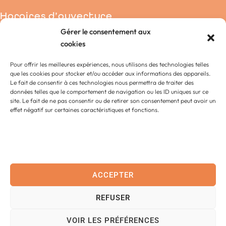
Horaires d’ouverture
Gérer le consentement aux
Condé-sur-Noireau
cookies
La Chapelle-Engerbold
Pour offrir les meilleures expériences, nous utilisons des technologies telles
Lénault
que les cookies pour stocker et/ou accéder aux informations des appareils.
Proussy
Le fait de consentir à ces technologies nous permettra de traiter des
données telles que le comportement de navigation ou les ID uniques sur ce
Saint-Germain-du-Crioult
site. Le fait de ne pas consentir ou de retirer son consentement peut avoir un
Saint-Pierre-la-Vieille
effet négatif sur certaines caractéristiques et fonctions.
Accessibilité
Contact
ACCEPTER
Plan
REFUSER
Confidentialité
Données personnelles
VOIR LES PRÉFÉRENCES