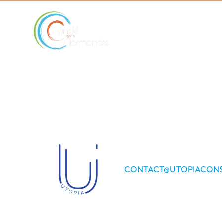
contenu
principal
ENQUETE PUBL
ALIENATION D
ISLES
CONTACT@UTOPIACONS