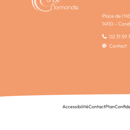
Place de l’Hô
14110 – Con
02 31 59 
Contact
Accessibilité
Contact
Plan
Confide