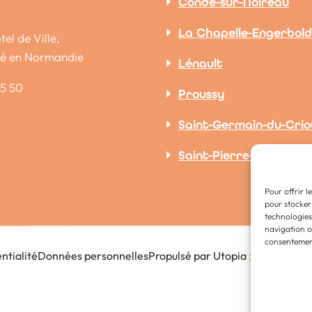
Condé-sur-Noireau
La Chapelle-Engerbold
tel de Ville,
dé en Normandie
Lénault
15 50
Proussy
Saint-Germain-du-Crio
Saint-Pierre-la-Vieille
Pour offrir l
pour stocker
technologies
navigation ou
consentement
ntialité
Données personnelles
Propulsé par Utopia
(sites int