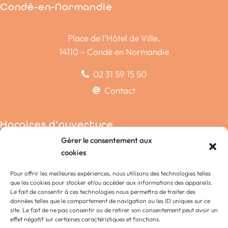
Condé-en-Normandie
Place de l’Hôtel de Ville,
14110 – Condé en Normandie
02 31 59 15 50
Contact
Horaires d’ouverture
Gérer le consentement aux
Condé-sur-Noireau
cookies
La Chapelle-Engerbold
Pour offrir les meilleures expériences, nous utilisons des technologies telles
Lénault
que les cookies pour stocker et/ou accéder aux informations des appareils.
Proussy
Le fait de consentir à ces technologies nous permettra de traiter des
données telles que le comportement de navigation ou les ID uniques sur ce
Saint-Germain-du-Crioult
site. Le fait de ne pas consentir ou de retirer son consentement peut avoir un
Saint-Pierre-la-Vieille
effet négatif sur certaines caractéristiques et fonctions.