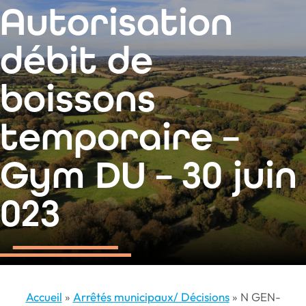
contenu
Autorisation
principal
débit de
boissons
temporaire –
Gym DU – 30 juin
023
Accueil
»
Arrêtés municipaux/ Décisions
»
N GEN-