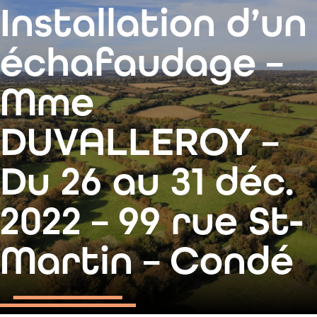
contenu
Installation d’un
principal
échafaudage –
Mme
DUVALLEROY –
Du 26 au 31 déc.
2022 – 99 rue St-
Martin – Condé