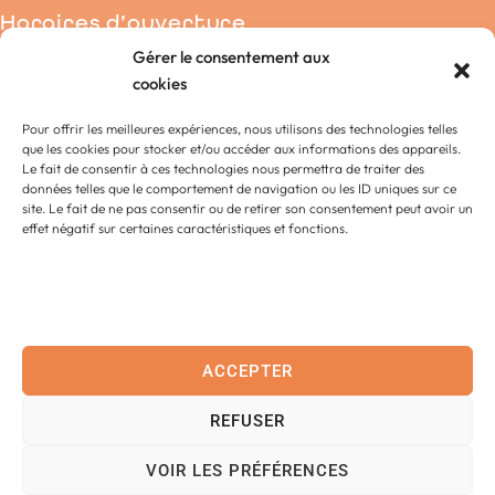
Horaires d’ouverture
Gérer le consentement aux
Condé-sur-Noireau
cookies
La Chapelle-Engerbold
Pour offrir les meilleures expériences, nous utilisons des technologies telles
Lénault
que les cookies pour stocker et/ou accéder aux informations des appareils.
Proussy
Le fait de consentir à ces technologies nous permettra de traiter des
données telles que le comportement de navigation ou les ID uniques sur ce
Saint-Germain-du-Crioult
site. Le fait de ne pas consentir ou de retirer son consentement peut avoir un
Saint-Pierre-la-Vieille
effet négatif sur certaines caractéristiques et fonctions.
Accessibilité
Contact
ACCEPTER
Plan
REFUSER
Confidentialité
Données personnelles
VOIR LES PRÉFÉRENCES
Propulsé par Utopia
(sites internet de