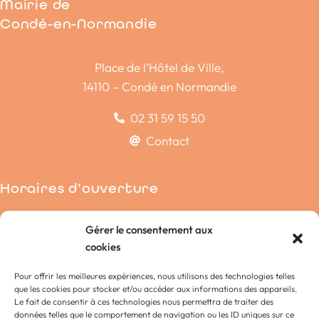
Mairie de
Condé-en-Normandie
Place de l’Hôtel de Ville,
14110 – Condé en Normandie
02 31 59 15 50
Contact
Horaires d’ouverture
Condé-sur-Noireau
Gérer le consentement aux
La Chapelle-Engerbold
cookies
Lénault
Pour offrir les meilleures expériences, nous utilisons des technologies telles
Proussy
que les cookies pour stocker et/ou accéder aux informations des appareils.
Saint-Germain-du-Crioult
Le fait de consentir à ces technologies nous permettra de traiter des
données telles que le comportement de navigation ou les ID uniques sur ce