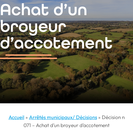
contenu
Achat d’un
principal
broyeur
d’accotement
Accueil
»
Arrêtés municipaux/ Décisions
»
Décision n
071 – Achat d’un broyeur d’accotement