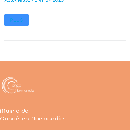
PLUS
Mairie de
Condé-en-Normandie