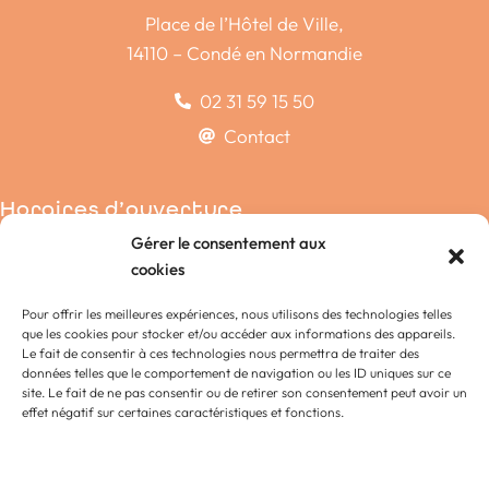
Place de l’Hôtel de Ville,
14110 – Condé en Normandie
02 31 59 15 50
Contact
Horaires d’ouverture
Gérer le consentement aux
Condé-sur-Noireau
cookies
La Chapelle-Engerbold
Pour offrir les meilleures expériences, nous utilisons des technologies telles
Lénault
que les cookies pour stocker et/ou accéder aux informations des appareils.
Proussy
Le fait de consentir à ces technologies nous permettra de traiter des
données telles que le comportement de navigation ou les ID uniques sur ce
Saint-Germain-du-Crioult
site. Le fait de ne pas consentir ou de retirer son consentement peut avoir un
Saint-Pierre-la-Vieille
effet négatif sur certaines caractéristiques et fonctions.