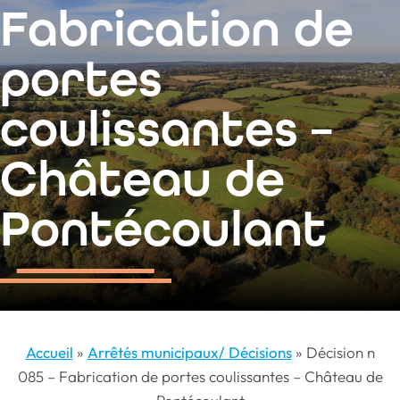
contenu
Fabrication de
principal
portes
coulissantes –
Château de
Pontécoulant
Accueil
»
Arrêtés municipaux/ Décisions
»
Décision n
085 – Fabrication de portes coulissantes – Château de