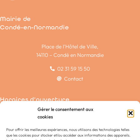
Mairie de
Condé-en-Normandie
Place de l’Hôtel de Ville,
14110 – Condé en Normandie
02 31 59 15 50
Contact
Horaires d’ouverture
Gérer le consentement aux
Condé-sur-Noireau
cookies
La Chapelle-Engerbold
Pour offrir les meilleures expériences, nous utilisons des technologies telles
Lénault
que les cookies pour stocker et/ou accéder aux informations des appareils.