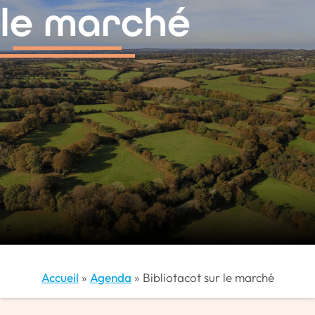
contenu
le marché
principal
Accueil
»
Agenda
»
Bibliotacot sur le marché