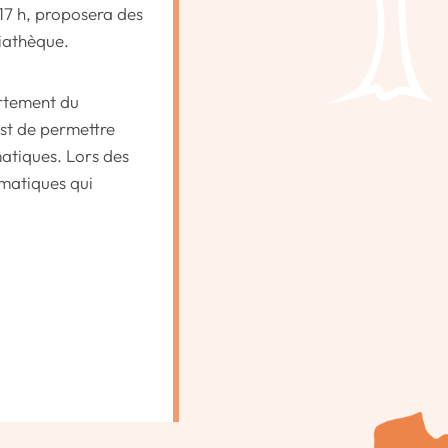
17 h, proposera des
diathèque.
artement du
 est de permettre
matiques. Lors des
ématiques qui