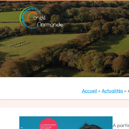
contenu
principal
Accueil
»
Actualités
»
A parti