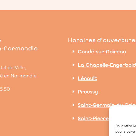
e
Horaires d’ouverture
n-Normandie
Condé-sur-Noireau
La Chapelle-Engerbold
tel de Ville,
dé en Normandie
Lénault
15 50
Proussy
Saint-Germain-du-Crio
Saint-Pierre-la-Vieille
Pour offrir l
pour stocker