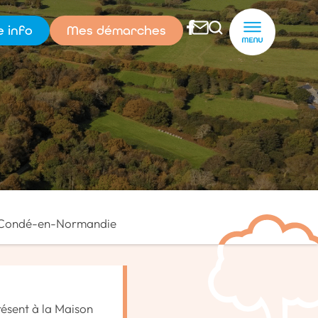
e info
Mes démarches
nfos
Mes démarches
de Condé-en-Normandie
résent à la Maison