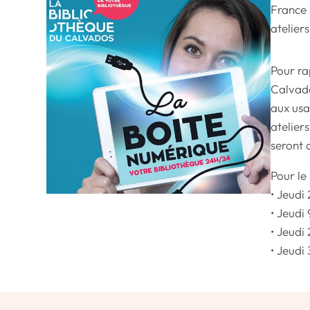
France 
atelier
Pour ra
Calvado
aux usa
atelier
seront 
Pour le
• Jeudi
• Jeudi 
• Jeudi
• Jeudi 