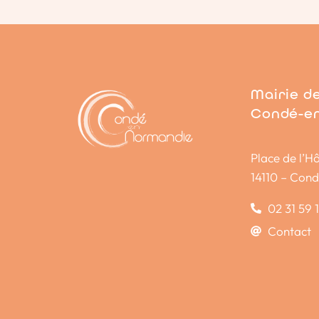
Mairie d
Condé-e
Place de l’Hô
14110 – Con
02 31 59 
Contact